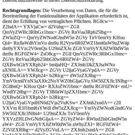
Datenschutzhinweise in dieser Datenschutzerklärung.
Rechtsgrundlagen:
Die Verarbeitung von Daten, die für die
Bereitstellung der Funktionalitäten der Applikation erforderlich ist,
dient der Erfüllung von vertraglichen Pflichten.
RGllcw==
Z2lsdA== YXVjaCw= d2Vubg== ZGll
QmVyZWl0c3RlbGx1bmc= ZGVy RnVua3Rpb25lbg==
ZWluZQ== QmVyZWNodGlndW5n ZGVy TnV0emVy KHou
Qi4= RnJlaWdhYmVu dm9u R2Vyw6R0ZWZ1bmt0aW9uZW4p
dm9yYXVzc2V0enQu U29mZXJu ZGll VmVyYXJiZWl0dW5n
dm9u RGF0ZW4= ZsO8cg== ZGll QmVyZWl0c3RlbGx1bmc=
ZGVy RnVua3Rpb25hbGl0w6R0ZW4= ZGVy
QXBwbGlrYXRpb24= bmljaHQ= ZXJmb3JkZXJsaWNo
aXN0LA== YWJlcg== ZGVy U2ljaGVyaGVpdA== ZGVy
QXBwbGlrYXRpb24= b2Rlcg== dW5zZXJlbg==
YmV0cmllYnN3aXJ0c2NoYWZ0bGljaGVu SW50ZXJlc3Nlbg==
ZGllbnQ= KHou Qi4= RXJoZWJ1bmc= dm9u RGF0ZW4= enU=
WndlY2tlbg== ZGVy T3B0aW1pZXJ1bmc= ZGVy
QXBwbGlrYXRpb24= b2Rlcg==
U2ljaGVyaGVpdHN6d2Vja2VuKSw= ZXJmb2xndA== c2ll
YXVm R3J1bmRsYWdl dW5zZXJlcg== YmVyZWNodGlndGVu
SW50ZXJlc3Nlbi4= U29mZXJu TnV0emVy
YXVzZHLDvGNrbGljaA== ZGVyZW4= RWlud2lsbGlndW5n
aW4= ZGll VmVyYXJiZWl0dW5n aWhyZXI= RGF0ZW4=
Z2ViZXRlbg== d2VyZGVuLA== ZXJmb2xndA== ZGll