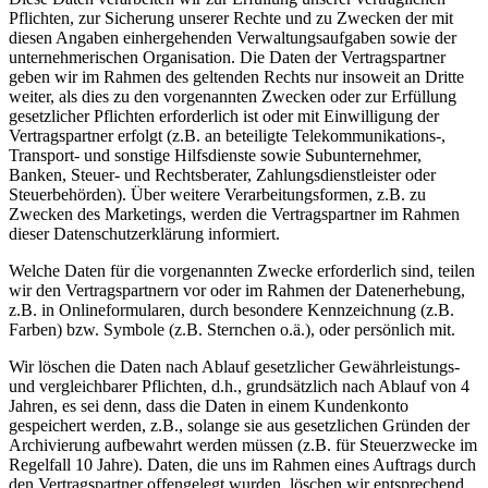
Pflichten, zur Sicherung unserer Rechte und zu Zwecken der mit
diesen Angaben einhergehenden Verwaltungsaufgaben sowie der
unternehmerischen Organisation. Die Daten der Vertragspartner
geben wir im Rahmen des geltenden Rechts nur insoweit an Dritte
weiter, als dies zu den vorgenannten Zwecken oder zur Erfüllung
gesetzlicher Pflichten erforderlich ist oder mit Einwilligung der
Vertragspartner erfolgt (z.B. an beteiligte Telekommunikations-,
Transport- und sonstige Hilfsdienste sowie Subunternehmer,
Banken, Steuer- und Rechtsberater, Zahlungsdienstleister oder
Steuerbehörden). Über weitere Verarbeitungsformen, z.B. zu
Zwecken des Marketings, werden die Vertragspartner im Rahmen
dieser Datenschutzerklärung informiert.
Welche Daten für die vorgenannten Zwecke erforderlich sind, teilen
wir den Vertragspartnern vor oder im Rahmen der Datenerhebung,
z.B. in Onlineformularen, durch besondere Kennzeichnung (z.B.
Farben) bzw. Symbole (z.B. Sternchen o.ä.), oder persönlich mit.
Wir löschen die Daten nach Ablauf gesetzlicher Gewährleistungs-
und vergleichbarer Pflichten, d.h., grundsätzlich nach Ablauf von 4
Jahren, es sei denn, dass die Daten in einem Kundenkonto
gespeichert werden, z.B., solange sie aus gesetzlichen Gründen der
Archivierung aufbewahrt werden müssen (z.B. für Steuerzwecke im
Regelfall 10 Jahre). Daten, die uns im Rahmen eines Auftrags durch
den Vertragspartner offengelegt wurden, löschen wir entsprechend