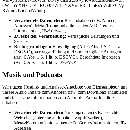
VmVyYXJiZWl0dW5n ZGVy dm9u ZGVy RWlud2lsbGlndW5n
dW1mYXNzdGVu RGF0ZW4= YXVm R3J1bmRsYWdl ZGVy
RWlud2lsbGlndW5nLg==
Verarbeitete Datenarten:
Bestandsdaten (z.B. Namen,
Adressen), Meta-/Kommunikationsdaten (z.B. Geräte-
Informationen, IP-Adressen).
Zwecke der Verarbeitung:
Vertragliche Leistungen und
Service.
Rechtsgrundlagen:
Einwilligung (Art. 6 Abs. 1 S. 1 lit. a
DSGVO), Vertragserfüllung und vorvertragliche Anfragen
(Art. 6 Abs. 1 S. 1 lit. b. DSGVO), Berechtigte Interessen
(Art. 6 Abs. 1 S. 1 lit. f. DSGVO).
Musik und Podcasts
Wir nutzen Hosting- und Analyse-Angebote von Dienstanbieter, um
unsere Audio-Inhalte zum Anhören bzw. zum Download anzubieten
und statistische Informationen zum Abruf der Audio-Inhalte zu
erhalten.
Verarbeitete Datenarten:
Nutzungsdaten (z.B. besuchte
Webseiten, Interesse an Inhalten, Zugriffszeiten),
Meta-/Kommunikationsdaten (z.B. Geräte-Informationen, IP-
Adressen).