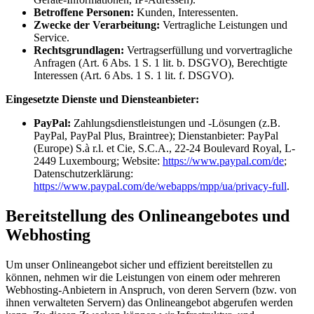
Betroffene Personen:
Kunden, Interessenten.
Zwecke der Verarbeitung:
Vertragliche Leistungen und
Service.
Rechtsgrundlagen:
Vertragserfüllung und vorvertragliche
Anfragen (Art. 6 Abs. 1 S. 1 lit. b. DSGVO), Berechtigte
Interessen (Art. 6 Abs. 1 S. 1 lit. f. DSGVO).
Eingesetzte Dienste und Diensteanbieter:
PayPal:
Zahlungsdienstleistungen und -Lösungen (z.B.
PayPal, PayPal Plus, Braintree); Dienstanbieter: PayPal
(Europe) S.à r.l. et Cie, S.C.A., 22-24 Boulevard Royal, L-
2449 Luxembourg; Website:
https://www.paypal.com/de
;
Datenschutzerklärung:
https://www.paypal.com/de/webapps/mpp/ua/privacy-full
.
Bereitstellung des Onlineangebotes und
Webhosting
Um unser Onlineangebot sicher und effizient bereitstellen zu
können, nehmen wir die Leistungen von einem oder mehreren
Webhosting-Anbietern in Anspruch, von deren Servern (bzw. von
ihnen verwalteten Servern) das Onlineangebot abgerufen werden