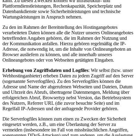
kann. Zu diesen Zwecken können wir Infrastruktur- und
Plattformdienstleistungen, Rechenkapazität, Speicherplatz und
Datenbankdienste sowie Sicherheitsleistungen und technische
Wartungsleistungen in Anspruch nehmen.
Zu den im Rahmen der Bereitstellung des Hostingangebotes
verarbeiteten Daten können alle die Nutzer unseres Onlineangebotes
betreffenden Angaben gehören, die im Rahmen der Nutzung und
der Kommunikation anfallen. Hierzu gehören regelmäßig die IP-
Adresse, die notwendig ist, um die Inhalte von Onlineangeboten an
Browser ausliefern zu können, und alle innerhalb unseres
Onlineangebotes oder von Webseiten getätigten Eingaben.
Erhebung von Zugriffsdaten und Logfiles
: Wir selbst (bzw. unser
Webhostinganbieter) erheben Daten zu jedem Zugriff auf den Server
(sogenannte Serverlogfiles). Zu den Serverlogfiles können die
Adresse und Name der abgerufenen Webseiten und Dateien, Datum
und Uhrzeit des Abrufs, übertragene Datenmengen, Meldung über
erfolgreichen Abruf, Browsertyp nebst Version, das Betriebssystem
des Nutzers, Referrer URL (die zuvor besuchte Seite) und im
Regelfall IP-Adressen und der anfragende Provider gehören.
Die Serverlogfiles können zum einen zu Zwecken der Sicherheit
eingesetzt werden, z.B., um eine Überlastung der Server zu
vermeiden (insbesondere im Fall von missbräuchlichen Angriffen,
sogenannten DDoS-Attacken) und zum anderen, um die Auslastung