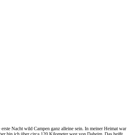
 erste Nacht wild Campen ganz alleine sein. In meiner Heimat war
aber bin ich über circa 120 Kilometer weg von Daheim. Das heißt,