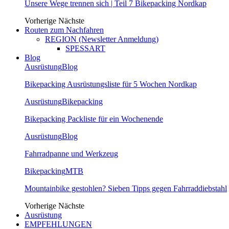
Unsere Wege trennen sich | Teil 7 Bikepacking Nordkap
Vorherige
Nächste
Routen zum Nachfahren
REGION (Newsletter Anmeldung)
SPESSART
Blog
Ausrüstung
Blog
Bikepacking Ausrüstungsliste für 5 Wochen Nordkap
Ausrüstung
Bikepacking
Bikepacking Packliste für ein Wochenende
Ausrüstung
Blog
Fahrradpanne und Werkzeug
Bikepacking
MTB
Mountainbike gestohlen? Sieben Tipps gegen Fahrraddiebstahl
Vorherige
Nächste
Ausrüstung
EMPFEHLUNGEN