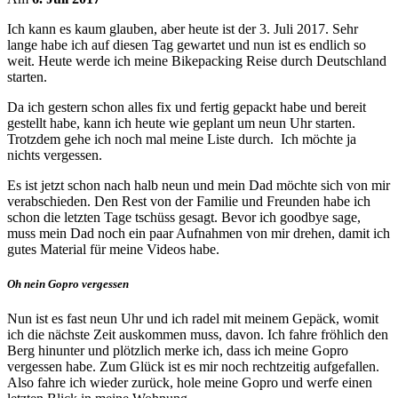
Ich kann es kaum glauben, aber heute ist der 3. Juli 2017. Sehr
lange habe ich auf diesen Tag gewartet und nun ist es endlich so
weit. Heute werde ich meine Bikepacking Reise durch Deutschland
starten.
Da ich gestern schon alles fix und fertig gepackt habe und bereit
gestellt habe, kann ich heute wie geplant um neun Uhr starten.
Trotzdem gehe ich noch mal meine Liste durch. Ich möchte ja
ni
chts vergessen.
Es ist jetzt schon nach halb neun und mein Dad möchte sich von mir
verabschieden. Den Rest von der F
amilie
und Freunden habe ich
schon die letzten Tage tschüss gesagt. Bevor i
ch
goodbye sage,
mu
ss mein Dad noch ein paar Aufnahmen von mir
drehen, damit ich
gutes Material für m
eine Videos habe.
Oh nein Gopro vergessen
Nun ist es fast neun Uhr und ich radel mit meinem Gepäck, womit
ich die nächste Zeit auskommen mus
s, davon. Ich fahre fröhlich den
Berg hinunter und plötzlich merke ich, dass ich meine Gopro
vergessen habe. Zum Glück ist es mir noch rechtzeitig aufgefallen.
Also fahre ich wieder zurück, hole meine Gopro und werfe einen