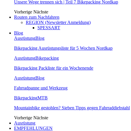
Unsere Wege trennen sich | Teil 7 Bikepacking Nordkap
Vorherige
Nächste
Routen zum Nachfahren
REGION (Newsletter Anmeldung)
SPESSART
Blog
Ausrüstung
Blog
Bikepacking Ausrüstungsliste für 5 Wochen Nordkap
Ausrüstung
Bikepacking
Bikepacking Packliste für ein Wochenende
Ausrüstung
Blog
Fahrradpanne und Werkzeug
Bikepacking
MTB
Mountainbike gestohlen? Sieben Tipps gegen Fahrraddiebstahl
Vorherige
Nächste
Ausrüstung
EMPFEHLUNGEN