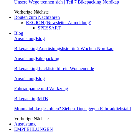
Unsere Wege trennen sich | Teil 7 Bikepacking Nordkap
Vorherige
Nächste
Routen zum Nachfahren
REGION (Newsletter Anmeldung)
SPESSART
Blog
Ausrüstung
Blog
Bikepacking Ausrüstungsliste für 5 Wochen Nordkap
Ausrüstung
Bikepacking
Bikepacking Packliste für ein Wochenende
Ausrüstung
Blog
Fahrradpanne und Werkzeug
Bikepacking
MTB
Mountainbike gestohlen? Sieben Tipps gegen Fahrraddiebstahl
Vorherige
Nächste
Ausrüstung
EMPFEHLUNGEN