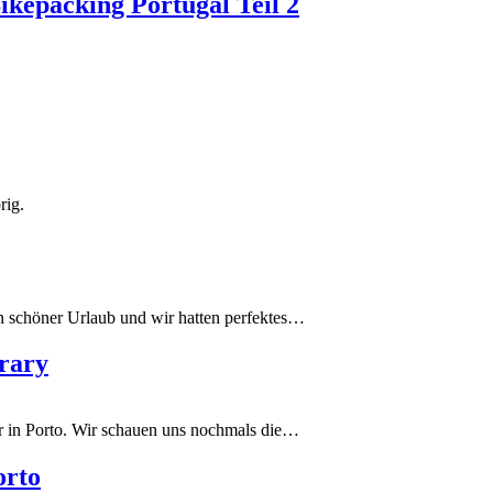
kepacking Portugal Teil 2
rig.
n schöner Urlaub und wir hatten perfektes…
brary
r in Porto. Wir schauen uns nochmals die…
orto