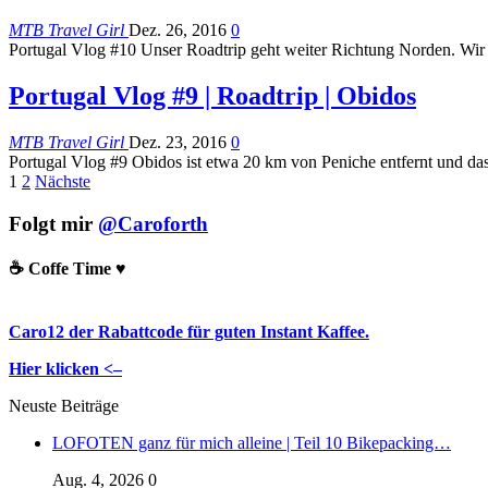
MTB Travel Girl
Dez. 26, 2016
0
Portugal Vlog #10 Unser Roadtrip geht weiter Richtung Norden. Wir
Portugal Vlog #9 | Roadtrip | Obidos
MTB Travel Girl
Dez. 23, 2016
0
Portugal Vlog #9 Obidos ist etwa 20 km von Peniche entfernt und das
1
2
Nächste
Folgt mir
@Caroforth
☕️ Coffe Time ♥️
Caro12 der Rabattcode für guten Instant Kaffee.
Hier klicken <–
Neuste Beiträge
LOFOTEN ganz für mich alleine | Teil 10 Bikepacking…
Aug. 4, 2026
0