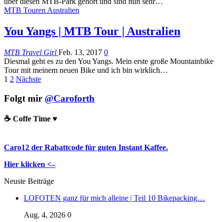
über diesen MTB-Park gehört und sind nun sehr…
MTB Touren Australien
You Yangs | MTB Tour | Australien
MTB Travel Girl
Feb. 13, 2017
0
Diesmal geht es zu den You Yangs. Mein erste große Mountainbike
Tour mit meinem neuen Bike und ich bin wirklich…
1
2
Nächste
Folgt mir
@Caroforth
☕️ Coffe Time ♥️
Caro12 der Rabattcode für guten Instant Kaffee.
Hier klicken <–
Neuste Beiträge
LOFOTEN ganz für mich alleine | Teil 10 Bikepacking…
Aug. 4, 2026
0