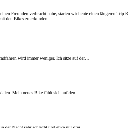
nen Freunden verbracht habe, starten wir heute einen längeren Trip Ri
t mit den Bikes zu erkunden.…
radfahren wird immer weniger. Ich sitze auf der…
edalen. Mein neues Bike fühlt sich auf den…
h in der Nacht sehr schlecht und etwa nur drei…