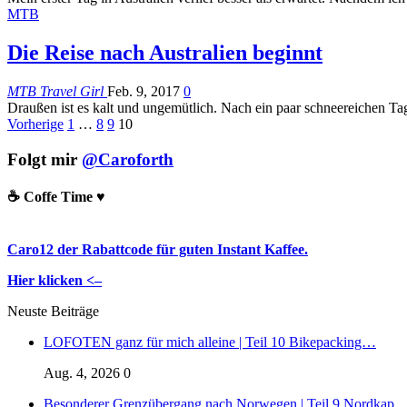
MTB
Die Reise nach Australien beginnt
MTB Travel Girl
Feb. 9, 2017
0
Draußen ist es kalt und ungemütlich. Nach ein paar schneereichen T
Vorherige
1
…
8
9
10
Folgt mir
@Caroforth
☕️ Coffe Time ♥️
Caro12 der Rabattcode für guten Instant Kaffee.
Hier klicken <–
Neuste Beiträge
LOFOTEN ganz für mich alleine | Teil 10 Bikepacking…
Aug. 4, 2026
0
Besonderer Grenzübergang nach Norwegen | Teil 9 Nordkap