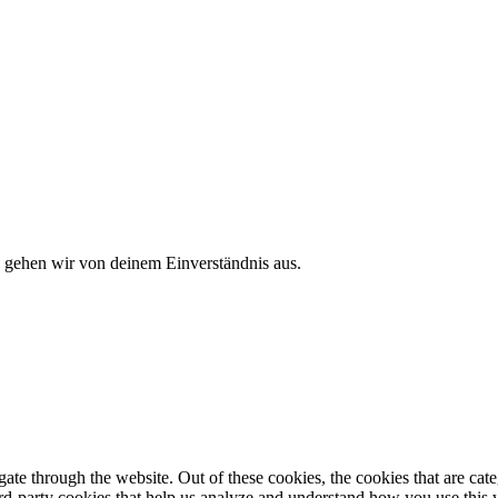
, gehen wir von deinem Einverständnis aus.
te through the website. Out of these cookies, the cookies that are cate
hird-party cookies that help us analyze and understand how you use this