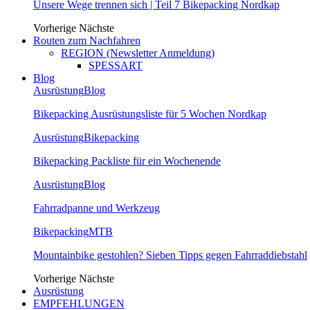
Unsere Wege trennen sich | Teil 7 Bikepacking Nordkap
Vorherige
Nächste
Routen zum Nachfahren
REGION (Newsletter Anmeldung)
SPESSART
Blog
Ausrüstung
Blog
Bikepacking Ausrüstungsliste für 5 Wochen Nordkap
Ausrüstung
Bikepacking
Bikepacking Packliste für ein Wochenende
Ausrüstung
Blog
Fahrradpanne und Werkzeug
Bikepacking
MTB
Mountainbike gestohlen? Sieben Tipps gegen Fahrraddiebstahl
Vorherige
Nächste
Ausrüstung
EMPFEHLUNGEN