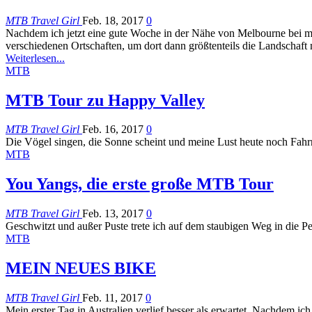
MTB Travel Girl
Feb. 18, 2017
0
Nachdem ich jetzt eine gute Woche in der Nähe von Melbourne bei mei
verschiedenen Ortschaften, um dort dann größtenteils die Landschaf
Weiterlesen...
MTB
MTB Tour zu Happy Valley
MTB Travel Girl
Feb. 16, 2017
0
Die Vögel singen, die Sonne scheint und meine Lust heute noch Fahr
MTB
You Yangs, die erste große MTB Tour
MTB Travel Girl
Feb. 13, 2017
0
Geschwitzt und außer Puste trete ich auf dem staubigen Weg in die P
MTB
MEIN NEUES BIKE
MTB Travel Girl
Feb. 11, 2017
0
Mein erster Tag in Australien verlief besser als erwartet. Nachdem ic