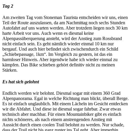
Tag 2
Am zweiten Tag vom Stoneman Taurista entscheiden wir uns, einen
Teil der Route auszulassen, da am Nachmittag noch sechs Stunden
Autofahrt auf uns warten werden. Aber trotzdem liegen noch 30 km
harte Arbeit vor uns. Auch wenn es diesmal keine
Alpenpassüberquerung ansteht, wird der Anstieg zum Rossbrand
nicht einfach sein. Es geht nämlich wieder einmal 10 km nur
bergauf. Und auch hier befindet sich zwischendurch ein Schild
„Schiebepassage, 1km“. Im Vergleich zu gestern, ist das ein
harmloser Hinweis. Aber irgendwie habe ich wieder einmal zu
kämpfen. Das Bike schieben gehört definitiv nicht zu meinen
Stärken.
Es hat sich gelohnt
Endlich werden wir belohnt. Diesmal sogar mit einem 360 Grad
Alpenpanorama. Egal in welche Richtung man blickt, überall Berge.
Es ist einfach unglaublich. Mit einem Lächeln im Gesicht entdecken
wir die Abfahrt. Und diese ist diesmal sogar fahrbar. Zwar etwas
technisch aber machbar. Für einen Mountainbiker gibt es einfach
nichts schöneres, als nach einem anstrengenden Anstieg mit
Aussicht durch einen coolen Trail belohnt zu werden. Nur schade,
dass der Trail nicht bis ganz runter ins Tal geht. Aber immerhin