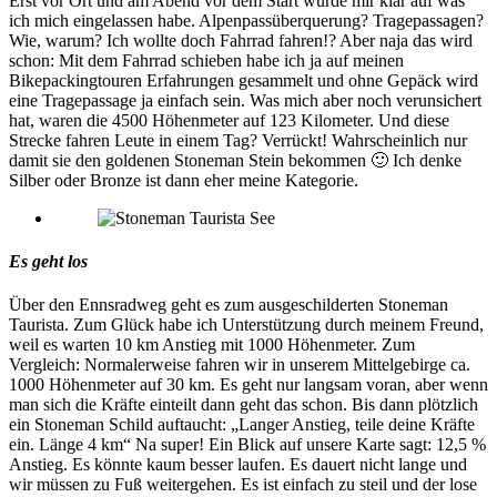
Erst vor Ort und am Abend vor dem Start wurde mir klar auf was
ich mich eingelassen habe. Alpenpassüberquerung? Tragepassagen?
Wie, warum? Ich wollte doch Fahrrad fahren!? Aber naja das wird
schon: Mit dem Fahrrad schieben habe ich ja auf meinen
Bikepackingtouren Erfahrungen gesammelt und ohne Gepäck wird
eine Tragepassage ja einfach sein. Was mich aber noch verunsichert
hat, waren die 4500 Höhenmeter auf 123 Kilometer. Und diese
Strecke fahren Leute in einem Tag? Verrückt! Wahrscheinlich nur
damit sie den goldenen Stoneman Stein bekommen 🙂 Ich denke
Silber oder Bronze ist dann eher meine Kategorie.
Es geht los
Über den Ennsradweg geht es zum ausgeschilderten Stoneman
Taurista. Zum Glück habe ich Unterstützung durch meinem Freund,
weil es warten 10 km Anstieg mit 1000 Höhenmeter. Zum
Vergleich: Normalerweise fahren wir in unserem Mittelgebirge ca.
1000 Höhenmeter auf 30 km. Es geht nur langsam voran, aber wenn
man sich die Kräfte einteilt dann geht das schon. Bis dann plötzlich
ein Stoneman Schild auftaucht: „Langer Anstieg, teile deine Kräfte
ein. Länge 4 km“ Na super! Ein Blick auf unsere Karte sagt: 12,5 %
Anstieg. Es könnte kaum besser laufen. Es dauert nicht lange und
wir müssen zu Fuß weitergehen. Es ist einfach zu steil und der lose