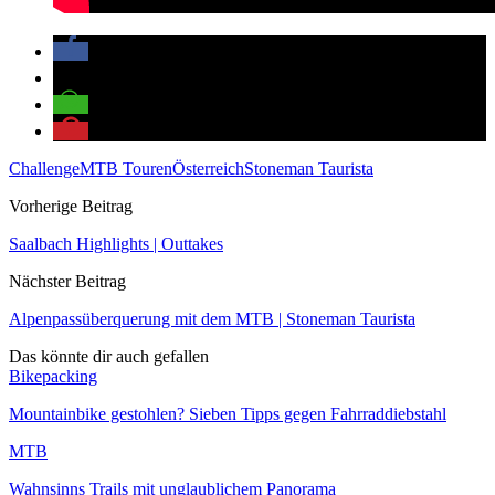
Challenge
MTB Touren
Österreich
Stoneman Taurista
Vorherige Beitrag
Saalbach Highlights | Outtakes
Nächster Beitrag
Alpenpassüberquerung mit dem MTB | Stoneman Taurista
Das könnte dir auch gefallen
Bikepacking
Mountainbike gestohlen? Sieben Tipps gegen Fahrraddiebstahl
MTB
Wahnsinns Trails mit unglaublichem Panorama